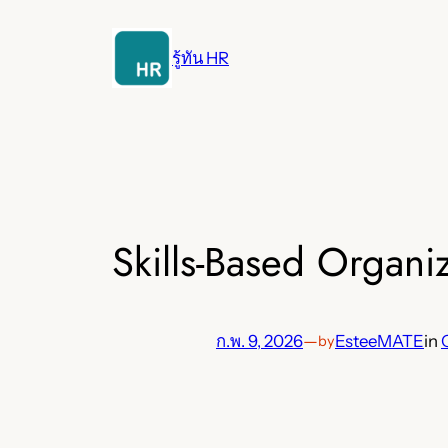
ข้าม
ไป
รู้ทัน HR
ยัง
เนื้อหา
Skills-Based Organi
ก.พ. 9, 2026
—
EsteeMATE
in
by