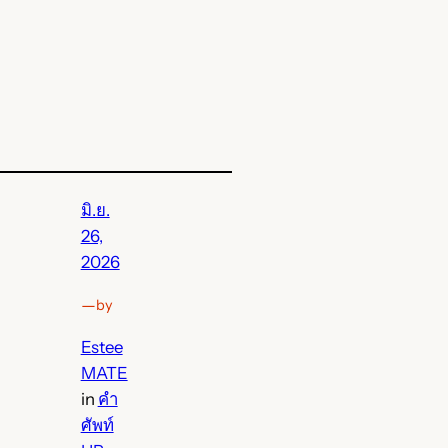
มิ.ย.
26,
2026
—
by
Estee
MATE
in
คำ
ศัพท์