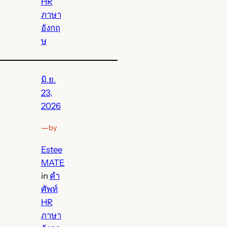
HR
ภาษา
อังกฤ
ษ
มิ.ย.
23,
2026
—
by
Estee
MATE
in
คำ
ศัพท์
HR
ภาษา