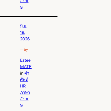
อังกฤ
ษ
มิ.ย.
19,
2026
—
by
Estee
MATE
in
คำ
ศัพท์
HR
ภาษา
อังกฤ
ษ