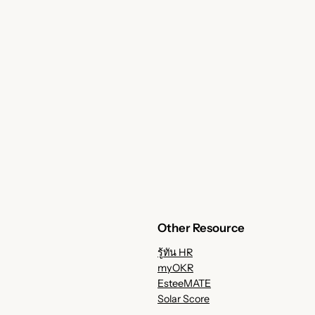
Other Resource
รู้ทัน HR
myOKR
EsteeMATE
Solar Score