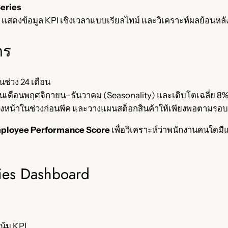
eries
แสดงข้อมูล KPI เชิงเวลาแบบเรียลไทม์ และวิเคราะห์ผลย้อนหลัง
กร
่วง 24 เดือน
นเดือนพฤศจิกายน–ธันวาคม (Seasonality) และเติบโตเฉลี่ย 8% 
งหน้าในช่วงก่อนพีค และวางแผนสต็อกสินค้าให้เพียงพอตามรอ
ployee Performance Score
เพื่อวิเคราะห์ว่าพนักงานคนใดม
es Dashboard
น้ม KPI