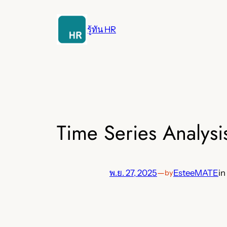
ข้าม
ไป
รู้ทัน HR
ยัง
เนื้อหา
Time Series Analysi
พ.ย. 27, 2025
—
EsteeMATE
in
by