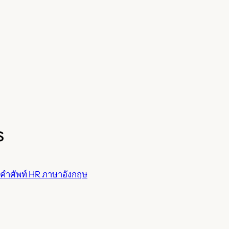
s
คำศัพท์ HR ภาษาอังกฤษ