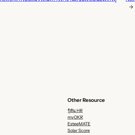
→
Other Resource
รู้ทัน HR
myOKR
EsteeMATE
Solar Score