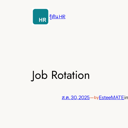
ข้าม
ไป
รู้ทัน HR
ยัง
เนื้อหา
Job Rotation
ส.ค. 30, 2025
—
EsteeMATE
i
by