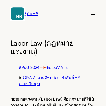
ข้าม
ไป
รู้ทัน HR
ยัง
เนื้อหา
Labor Law (กฎหมาย
แรงงาน)
ธ.ค. 6, 2024
—
EsteeMATE
by
in
Q&A คำถามที่พบบ่อย
, 
คำศัพท์ HR
ภาษาอังกฤษ
กฎหมายแรงงาน (Labor Law)
คือ กฎหมายที่ใช้ใน
การควบคุมและกำหนดสิทธิและหน้าที่ของนายจ้าง