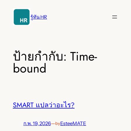
ข้าม
ไป
รู้ทัน HR
ยัง
เนื้อหา
ป้ายกำกับ:
Time-
bound
SMART แปลว่าอะไร?
ก.พ. 19, 2026
—
EsteeMATE
by