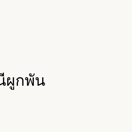
นีผูกพัน