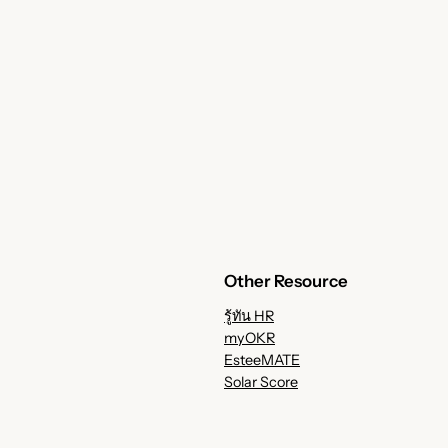
Other Resource
รู้ทัน HR
myOKR
EsteeMATE
Solar Score