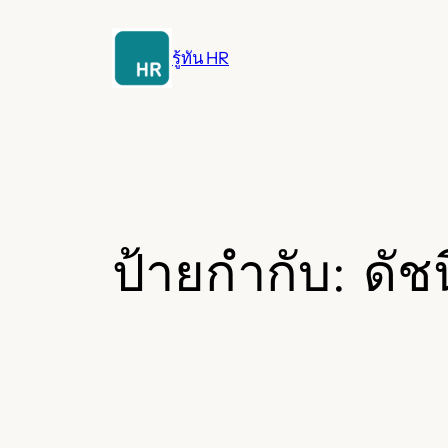
ข้าม
ไป
รู้ทัน HR
ยัง
เนื้อหา
ป้ายกำกับ:
ดัช